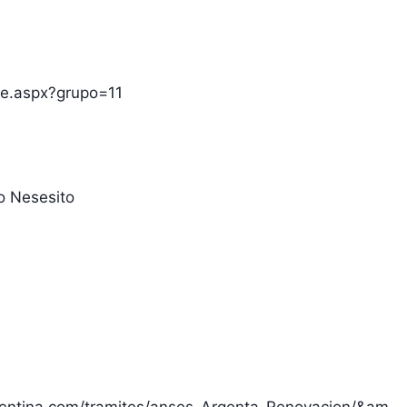
te.aspx?grupo=11
o Nesesito